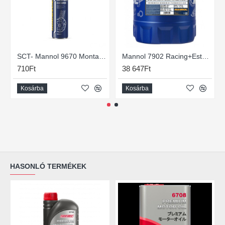
SCT- Mannol 9670 Montage Cleaner - féktisztító, 500ml
Mannol 7902 Racing+Ester 10W-60 motorolaj 20lit.
710Ft
38 647Ft
Kosárba
Kosárba
HASONLÓ TERMÉKEK