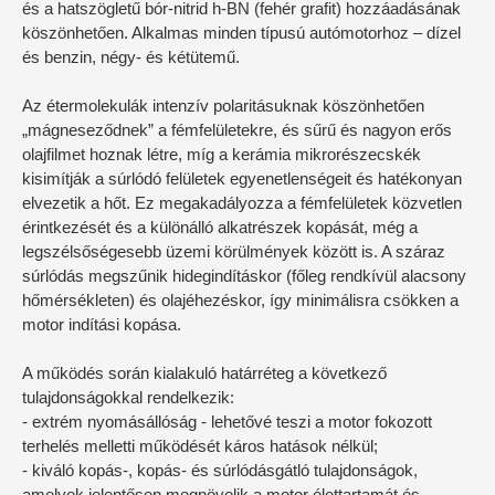
és a hatszögletű bór-nitrid h-BN (fehér grafit) hozzáadásának
köszönhetően. Alkalmas minden típusú autómotorhoz – dízel
és benzin, négy- és kétütemű.
Az étermolekulák intenzív polaritásuknak köszönhetően
„mágneseződnek” a fémfelületekre, és sűrű és nagyon erős
olajfilmet hoznak létre, míg a kerámia mikrorészecskék
kisimítják a súrlódó felületek egyenetlenségeit és hatékonyan
elvezetik a hőt. Ez megakadályozza a fémfelületek közvetlen
érintkezését és a különálló alkatrészek kopását, még a
legszélsőségesebb üzemi körülmények között is. A száraz
súrlódás megszűnik hidegindításkor (főleg rendkívül alacsony
hőmérsékleten) és olajéhezéskor, így minimálisra csökken a
motor indítási kopása.
A működés során kialakuló határréteg a következő
tulajdonságokkal rendelkezik:
- extrém nyomásállóság - lehetővé teszi a motor fokozott
terhelés melletti működését káros hatások nélkül;
- kiváló kopás-, kopás- és súrlódásgátló tulajdonságok,
amelyek jelentősen megnövelik a motor élettartamát és