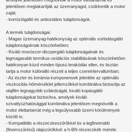
jelentősen megtakarítják az üzemanyagot, csökkentik a motor
zaját;
- korróziógátló és antioxidáns tulajdonságok.
A termék tulajdonságai:
- Magas üzemanyag-hatékonyság az optimális súrlódásgátló
tulajdonságoknak köszönhetően;
- Kiváló mosószer-diszpergáló tulajdonságainak és
legmagasabb termikus-oxidációs stabilitásának köszönhetően
hatékonyan küzd minden típusú lerakódás ellen, és tisztán
tartja a motor különálló részeit a teljes csereintervallumban;
- Az észter és kerámia komponensek jelenléte az optimális
viszkozitás-hőmérséklet jellemzőkkel kombinálva biztosítja az
olajfilm legnagyobb szilárdságát, kiváló kopásgátló
tulajdonságokat biztosítva, amelyek kiváló
szivattyúzhatósággal kombinálva jelentősen megnövelik a
motor élettartamát még a legsúlyosabb üzemi körülmények
között is;
- Kompatibilis a részecskeszűrőkkel és a legfinomabb
(finomszűrésű) olajszűrőkkel: a h-BN részecskék mérete