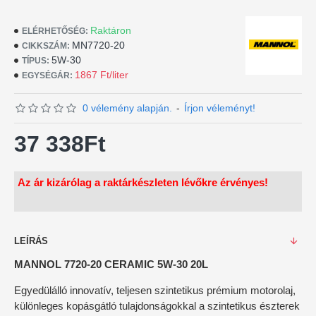
Raktáron
ELÉRHETŐSÉG:
MN7720-20
CIKKSZÁM:
5W-30
TÍPUS:
1867 Ft/liter
EGYSÉGÁR:
0 vélemény alapján.
-
Írjon véleményt!
37 338Ft
Az ár kizárólag a raktárkészleten lévőkre érvényes!
LEÍRÁS
MANNOL 7720-20 CERAMIC 5W-30 20L
Egyedülálló innovatív, teljesen szintetikus prémium motorolaj,
különleges kopásgátló tulajdonságokkal a szintetikus észterek