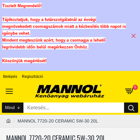
Tisztelt Megrendelő!
Tájékoztatjuk, hogy a futárszolgálatnál az évvégi
megnövekedett csomagszámok miatt a kézbesítés több napot is
igénybe vehet.
Mindent megteszünk azért, hogy a csomagja a lehető
legrövidebb időn belül megérkezzen Önhöz.
Köszönjük megértését!
Belépés
Regisztráció
0
Mind
MANNOL 7720-20 CERAMIC 5W-30 20L
MANNOL 7720-20 CERAMIC 5W-30 20L