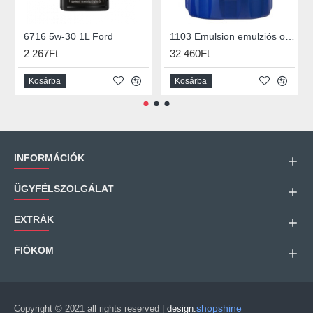
6716 5w-30 1L Ford
1103 Emulsion emulziós olaj, 20lit
2 267Ft
32 460Ft
Kosárba
Kosárba
INFORMÁCIÓK
ÜGYFÉLSZOLGÁLAT
EXTRÁK
FIÓKOM
shopshine
Copyright © 2021 all rights reserved |
design: