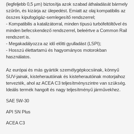
(legfeljebb 0,5 µm) biztosítja azok szabad áthaladását bármely
szűrőn, és kizárja az ülepedést. Emiatt az olaj kompatibilis az
összes kipufogógáz-semlegesítő rendszerrel;
- Kompatibilis a katalizátorral, minden típusú turbófeltöltővel és
minden befecskendező rendszerrel, beleértve a Common Rail
rendszert is.
- Megakadályozza az idő előtti gyulladást (LSPI);
- Hosszú élettartamú és hagyományos motorokban
használatos.
Az európai és más gyártók személygépkocsiinak, könnyű
SUV-jainak, kisteherautóinak és kisteherautóinak motorjaihoz
tervezték, ahol az ACEA C3 teljesítményszintre van szükség.
Ideális termék hangolt és nagy teljesítményű járművekhez.
SAE 5W-30
API SN Plus
ACEA C3