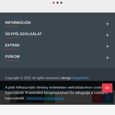
INFORMÁCIÓK
ÜGYFÉLSZOLGÁLAT
EXTRÁK
FIÓKOM
shopshine
Copyright © 2021 all rights reserved |
design:
A jobb felhasználói élmény érdekében weboldalunkon cookie-kat
OK
használunk. A weboldal böngészésével Ön elfogadja a cookie-k
Árukereső.hu
KOSÁRBA
használatát.
Adatvédelmi nyilatkozat
.