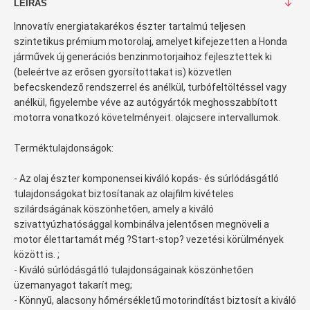
LEÍRÁS
Innovatív energiatakarékos észter tartalmú teljesen
szintetikus prémium motorolaj, amelyet kifejezetten a Honda
járművek új generációs benzinmotorjaihoz fejlesztettek ki
(beleértve az erősen gyorsítottakat is) közvetlen
befecskendező rendszerrel és anélkül, turbófeltöltéssel vagy
anélkül, figyelembe véve az autógyártók meghosszabbított
motorra vonatkozó követelményeit. olajcsere intervallumok.
Terméktulajdonságok:
- Az olaj észter komponensei kiváló kopás- és súrlódásgátló
tulajdonságokat biztosítanak az olajfilm kivételes
szilárdságának köszönhetően, amely a kiváló
szivattyúzhatósággal kombinálva jelentősen megnöveli a
motor élettartamát még ?Start-stop? vezetési körülmények
között is. ;
- Kiváló súrlódásgátló tulajdonságainak köszönhetően
üzemanyagot takarít meg;
- Könnyű, alacsony hőmérsékletű motorindítást biztosít a kiváló