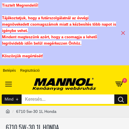
Tisztelt Megrendelő!
Tájékoztatjuk, hogy a futárszolgálatnál az évvégi
megnövekedett csomagszámok miatt a kézbesítés több napot is
igénybe vehet.
Mindent megteszünk azért, hogy a csomagja a lehető
legrövidebb időn belül megérkezzen Önhöz.
Köszönjük megértését!
Belépés
Regisztráció
0
Mind
6710 5w-30 1L Honda
6710 5W-30 1L HONDA