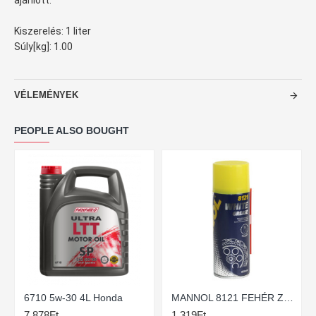
ajánlott.
Kiszerelés: 1 liter
Súly[kg]: 1.00
VÉLEMÉNYEK
PEOPLE ALSO BOUGHT
6710 5w-30 4L Honda
MANNOL 8121 FEHÉR ZSÍR SPRAY 450ML
7 878Ft
1 319Ft