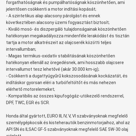
forgathatóságnak és pumpálhatóságnak köszönhetően, ami
jelentősen csökkenti a motor indítási kopását;
- A szintetikus alap alacsony párolgást és ennek
következtében alacsony üzemi fogyasztást biztosít;
- Kiváló mosó- és diszpergáló tulajdonságainak köszönhetően
hatékonyan megakadályozza mindenféle lerakódást és tisztán
tartja a motor alkatrészeit az olajcserék közötti teljes
intervallumban;
- Magas termikus-oxidatív stabilitásának köszönhetően
hatékonyan ellenáll az öregedésnek, ami hosszabb olajcsere
intervallumot tesz lehetővé (akár 30.000 km-ig);
- Csökkenti a dugattyúgyűrű kokszosodásának kockázatát, és
indításkor gyorsan eléri a turbófeltöltőt és más nehezen
elérhető motorelemeket;
- Kompatibilis az összes kipufogógáz-utókezelő rendszerrel,
DPF, TWC, EGR és SCR.
Honda által gyártott, EURO III, IV, V, VI szabványoknak megfelelő
személygépkocsik és kisteherautók benzinmotorjaihoz, ahol az
API SN és ILSAC GF-5 szabványoknak megfelelő SAE 5W-30 olaj