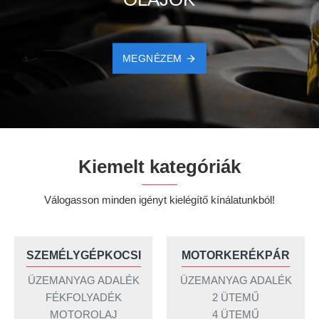
MEGNÉZEM
Kiemelt kategóriák
Válogasson minden igényt kielégítő kínálatunkból!
SZEMÉLYGÉPKOCSI
MOTORKERÉKPÁR
ÜZEMANYAG ADALÉK
ÜZEMANYAG ADALÉK
FÉKFOLYADÉK
2 ÜTEMŰ
MOTOROLAJ
4 ÜTEMŰ