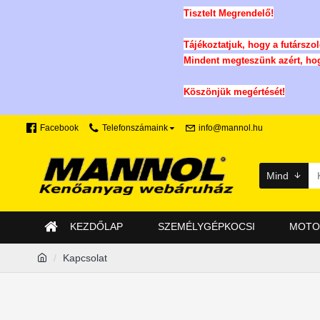
Tisztelt Megrendelő!
Tájékoztatjuk, hogy a futársz
Mindent megteszünk azért, ho
Köszönjük megértését!
Facebook
Telefonszámaink
info@mannol.hu
Mind
KEZDŐLAP
SZEMÉLYGÉPKOCSI
MOTO
Kapcsolat