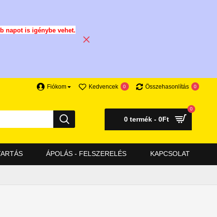
b napot is igénybe vehet.
Fiókom
Kedvencek
Összehasonlítás
0
0
0
0 termék - 0Ft
TARTÁS
ÁPOLÁS - FELSZERELÉS
KAPCSOLAT