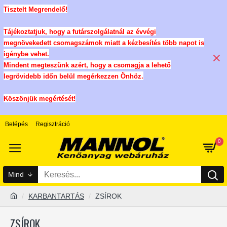
Tisztelt Megrendelő!
Tájékoztatjuk, hogy a futárszolgálatnál az évvégi
megnövekedett csomagszámok miatt a kézbesítés több napot is
igénybe vehet.
Mindent megteszünk azért, hogy a csomagja a lehető
legrövidebb időn belül megérkezzen Önhöz.
Köszönjük megértését!
Belépés
Regisztráció
0
Mind
KARBANTARTÁS
ZSÍROK
ZSÍROK