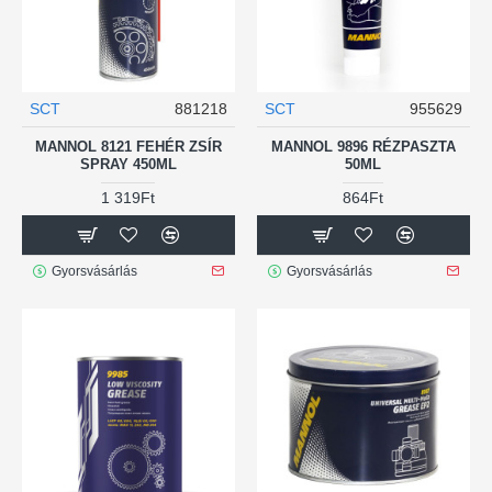
SCT
881218
SCT
955629
MANNOL 8121 FEHÉR ZSÍR
MANNOL 9896 RÉZPASZTA
SPRAY 450ML
50ML
1 319Ft
864Ft
Gyorsvásárlás
Gyorsvásárlás