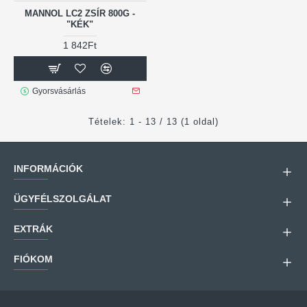
MANNOL LC2 ZSÍR 800G -
"KÉK"
1 842Ft
Gyorsvásárlás
Tételek: 1 - 13 / 13 (1 oldal)
INFORMÁCIÓK
ÜGYFÉLSZOLGÁLAT
EXTRÁK
FIÓKOM