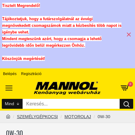
Tisztelt Megrendelő!
Tájékoztatjuk, hogy a futárszolgálatnál az évvégi
megnövekedett csomagszámok miatt a kézbesítés több napot is
igénybe vehet.
Mindent megteszünk azért, hogy a csomagja a lehető
legrövidebb időn belül megérkezzen Önhöz.
Köszönjük megértését!
Belépés
Regisztráció
0
Mind
SZEMÉLYGÉPKOCSI
MOTOROLAJ
0W-30
0W-30