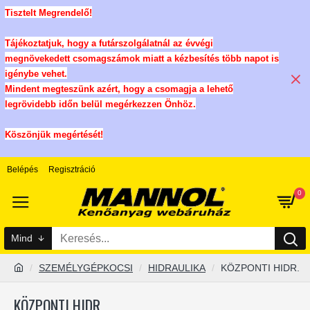
Tisztelt Megrendelő!
Tájékoztatjuk, hogy a futárszolgálatnál az évvégi
megnövekedett csomagszámok miatt a kézbesítés több napot is
igénybe vehet.
Mindent megteszünk azért, hogy a csomagja a lehető
legrövidebb időn belül megérkezzen Önhöz.
Köszönjük megértését!
Belépés
Regisztráció
0
Mind
SZEMÉLYGÉPKOCSI
HIDRAULIKA
KÖZPONTI HIDR.
KÖZPONTI HIDR.