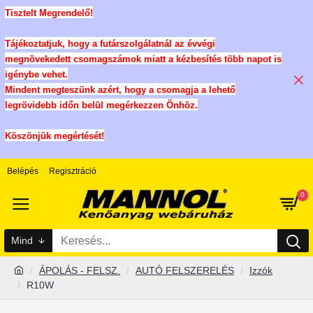
Tisztelt Megrendelő!
Tájékoztatjuk, hogy a futárszolgálatnál az évvégi
megnövekedett csomagszámok miatt a kézbesítés több napot is
igénybe vehet.
Mindent megteszünk azért, hogy a csomagja a lehető
legrövidebb időn belül megérkezzen Önhöz.
Köszönjük megértését!
Belépés
Regisztráció
0
Mind
ÁPOLÁS - FELSZ.
AUTÓ FELSZERELÉS
Izzók
R10W