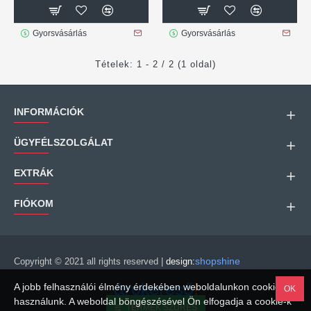
Gyorsvásárlás
Gyorsvásárlás
Tételek: 1 - 2 / 2 (1 oldal)
INFORMÁCIÓK
ÜGYFÉLSZOLGÁLAT
EXTRÁK
FIÓKOM
shopshine
Copyright © 2021 all rights reserved |
design:
A jobb felhasználói élmény érdekében weboldalunkon cookie-kat
OK
használunk. A weboldal böngészésével Ön elfogadja a cookie-k
TERMÉK SZŰRÉS