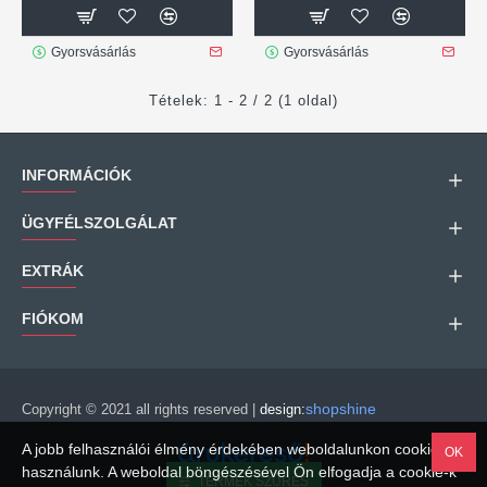
Gyorsvásárlás
Gyorsvásárlás
Tételek: 1 - 2 / 2 (1 oldal)
INFORMÁCIÓK
ÜGYFÉLSZOLGÁLAT
EXTRÁK
FIÓKOM
shopshine
Copyright © 2021 all rights reserved |
design:
A jobb felhasználói élmény érdekében weboldalunkon cookie-kat
OK
használunk. A weboldal böngészésével Ön elfogadja a cookie-k
TERMÉK SZŰRÉS