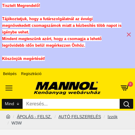
Tisztelt Megrendelő!
Tájékoztatjuk, hogy a futárszolgálatnál az évvégi
megnövekedett csomagszámok miatt a kézbesítés több napot is
igénybe vehet.
Mindent megteszünk azért, hogy a csomagja a lehető
legrövidebb időn belül megérkezzen Önhöz.
Köszönjük megértését!
Belépés
Regisztráció
0
Mind
ÁPOLÁS - FELSZ.
AUTÓ FELSZERELÉS
Izzók
W3W