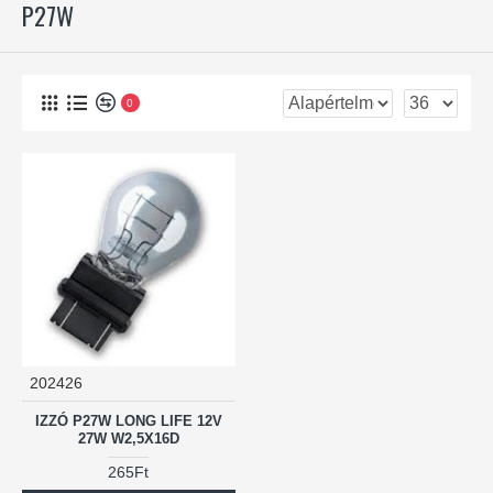
P27W
0
202426
IZZÓ P27W LONG LIFE 12V
27W W2,5X16D
265Ft