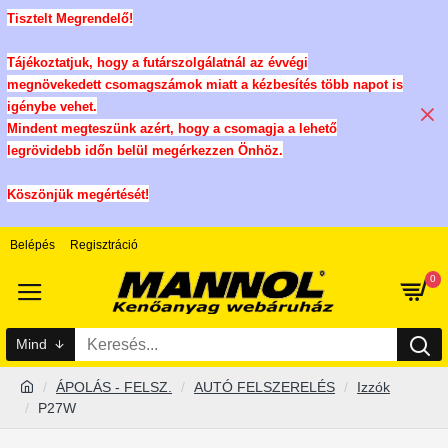
Tisztelt Megrendelő!
Tájékoztatjuk, hogy a futárszolgálatnál az évvégi
megnövekedett csomagszámok miatt a kézbesítés több napot is
igénybe vehet.
Mindent megteszünk azért, hogy a csomagja a lehető
legrövidebb időn belül megérkezzen Önhöz.
Köszönjük megértését!
Belépés
Regisztráció
0
Mind
ÁPOLÁS - FELSZ.
AUTÓ FELSZERELÉS
Izzók
P27W