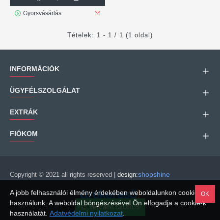
Gyorsvásárlás
Tételek: 1 - 1 / 1 (1 oldal)
INFORMÁCIÓK
ÜGYFÉLSZOLGÁLAT
EXTRÁK
FIÓKOM
shopshine
Copyright © 2021 all rights reserved |
design:
A jobb felhasználói élmény érdekében weboldalunkon cookie-kat
OK
használunk. A weboldal böngészésével Ön elfogadja a cookie-k
TERMÉK SZŰRÉS
Árukereső.hu
használatát.
Adatvédelmi nyilatkozat
.