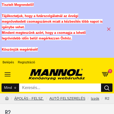
Tisztelt Megrendelő!
Tájékoztatjuk, hogy a futárszolgálatnál az évvégi
megnövekedett csomagszámok miatt a kézbesítés több napot is
igénybe vehet.
Mindent megteszünk azért, hogy a csomagja a lehető
legrövidebb időn belül megérkezzen Önhöz.
Köszönjük megértését!
Belépés
Regisztráció
0
Mind
ÁPOLÁS - FELSZ.
AUTÓ FELSZERELÉS
Izzók
R2
R2