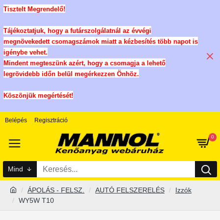
Tisztelt Megrendelő!
Tájékoztatjuk, hogy a futárszolgálatnál az évvégi
megnövekedett csomagszámok miatt a kézbesítés több napot is
igénybe vehet.
Mindent megteszünk azért, hogy a csomagja a lehető
legrövidebb időn belül megérkezzen Önhöz.
Köszönjük megértését!
Belépés
Regisztráció
0
Mind
ÁPOLÁS - FELSZ.
AUTÓ FELSZERELÉS
Izzók
WY5W T10