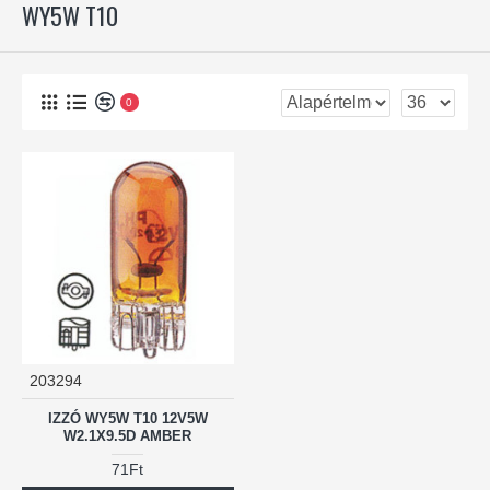
WY5W T10
0
203294
IZZÓ WY5W T10 12V5W
W2.1X9.5D AMBER
71Ft