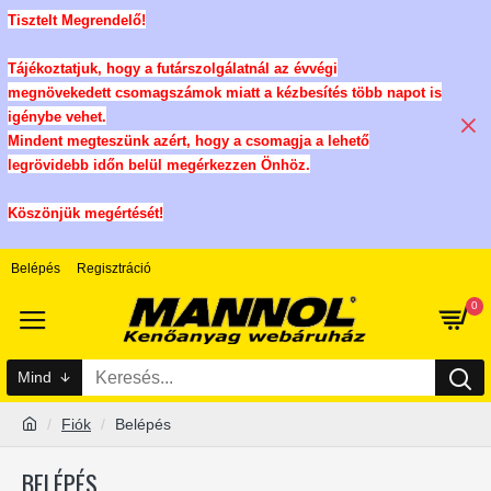
Tisztelt Megrendelő!
Tájékoztatjuk, hogy a futárszolgálatnál az évvégi
megnövekedett csomagszámok miatt a kézbesítés több napot is
igénybe vehet.
Mindent megteszünk azért, hogy a csomagja a lehető
legrövidebb időn belül megérkezzen Önhöz.
Köszönjük megértését!
Belépés
Regisztráció
0
Mind
Fiók
Belépés
BELÉPÉS