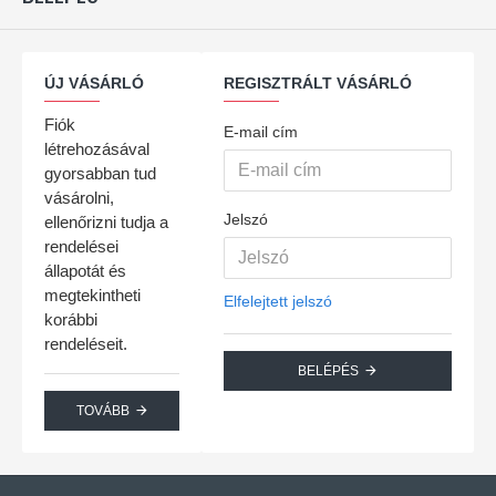
ÚJ VÁSÁRLÓ
REGISZTRÁLT VÁSÁRLÓ
Fiók
E-mail cím
létrehozásával
gyorsabban tud
vásárolni,
Jelszó
ellenőrizni tudja a
rendelései
állapotát és
megtekintheti
Elfelejtett jelszó
korábbi
rendeléseit.
BELÉPÉS
TOVÁBB