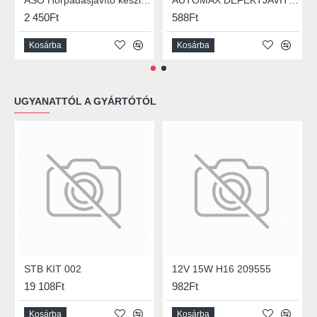
ASO Horpadásjavító készlet, műanyag híddal, alapcsomag
AUTOMAX DEFEKTJAVÍTÓ SZETT
2 450Ft
588Ft
Kosárba
Kosárba
UGYANATTÓL A GYÁRTÓTÓL
STB KIT 002
12V 15W H16 209555
19 108Ft
982Ft
Kosárba
Kosárba