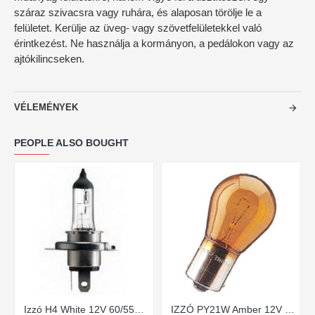
száraz szivacsra vagy ruhára, és alaposan törölje le a
felületet. Kerülje az üveg- vagy szövetfelületekkel való
érintkezést. Ne használja a kormányon, a pedálokon vagy az
ajtókilincseken.
VÉLEMÉNYEK
PEOPLE ALSO BOUGHT
Izzó H4 White 12V 60/55W P43t
IZZÓ PY21W Amber 12V 21W BAU15s