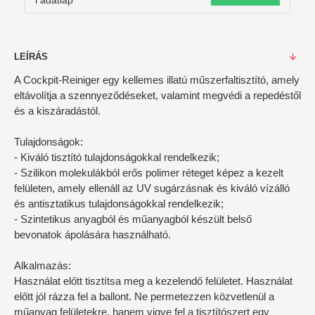
i adatlap
LEÍRÁS
A Cockpit-Reiniger egy kellemes illatú műszerfaltisztító, amely
eltávolítja a szennyeződéseket, valamint megvédi a repedéstől
és a kiszáradástól.
Tulajdonságok:
- Kiváló tisztító tulajdonságokkal rendelkezik;
- Szilikon molekulákból erős polimer réteget képez a kezelt
felületen, amely ellenáll az UV sugárzásnak és kiváló vízálló
és antisztatikus tulajdonságokkal rendelkezik;
- Szintetikus anyagból és műanyagból készült belső
bevonatok ápolására használható.
Alkalmazás:
Használat előtt tisztítsa meg a kezelendő felületet. Használat
előtt jól rázza fel a ballont. Ne permetezzen közvetlenül a
műanyag felületekre, hanem vigye fel a tisztítószert egy