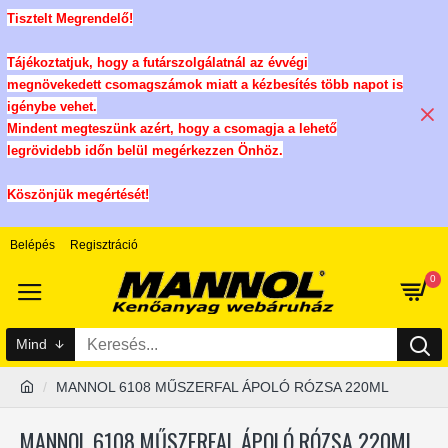
Tisztelt Megrendelő!
Tájékoztatjuk, hogy a futárszolgálatnál az évvégi
megnövekedett csomagszámok miatt a kézbesítés több napot is
igénybe vehet.
Mindent megteszünk azért, hogy a csomagja a lehető
legrövidebb időn belül megérkezzen Önhöz.
Köszönjük megértését!
Belépés
Regisztráció
0
Mind
MANNOL 6108 MŰSZERFAL ÁPOLÓ RÓZSA 220ML
MANNOL 6108 MŰSZERFAL ÁPOLÓ RÓZSA 220ML