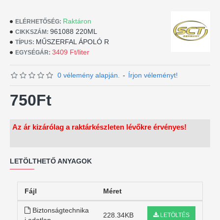
Raktáron
ELÉRHETŐSÉG:
961088 220ML
CIKKSZÁM:
MŰSZERFAL ÁPOLÓ R
TÍPUS:
3409 Ft/liter
EGYSÉGÁR:
0 vélemény alapján.
-
Írjon véleményt!
750Ft
Az ár kizárólag a raktárkészleten lévőkre érvényes!
LETÖLTHETŐ ANYAGOK
Fájl
Méret
Biztonságtechnika
228.34KB
LETÖLTÉS