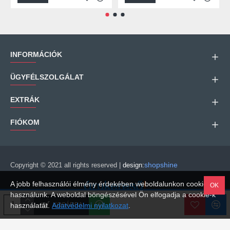
INFORMÁCIÓK
ÜGYFÉLSZOLGÁLAT
EXTRÁK
FIÓKOM
shopshine
Copyright © 2021 all rights reserved |
design:
A jobb felhasználói élmény érdekében weboldalunkon cookie-kat
OK
használunk. A weboldal böngészésével Ön elfogadja a cookie-k
Árukereső.hu
KOSÁRBA
használatát.
Adatvédelmi nyilatkozat
.